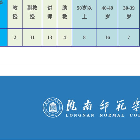
总
教
副教
讲
助
50岁以
40-49
30-39
授
授
师
教
上
岁
岁
2
11
13
4
8
16
7