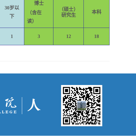
博士
30岁以
（硕士）
本科
（含在
研究生
下
读）
1
3
12
18